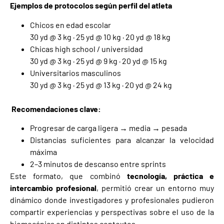
Ejemplos de protocolos según perfil del atleta
Chicos en edad escolar
30 yd @ 3 kg · 25 yd @ 10 kg · 20 yd @ 18 kg
Chicas high school / universidad
30 yd @ 3 kg · 25 yd @ 9 kg · 20 yd @ 15 kg
Universitarios masculinos
30 yd @ 3 kg · 25 yd @ 13 kg · 20 yd @ 24 kg
Recomendaciones clave:
Progresar de carga ligera → media → pesada
Distancias suficientes para alcanzar la velocidad
máxima
2–3 minutos de descanso entre sprints
Este formato, que combinó
tecnología, práctica e
intercambio profesional
, permitió crear un entorno muy
dinámico donde investigadores y profesionales pudieron
compartir experiencias y perspectivas sobre el uso de la
biomecánica en distintos contextos.