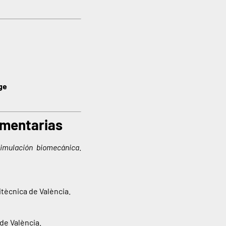
ge
ementarias
simulación biomecánica
.
itècnica de València.
 de València.