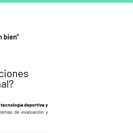
n bien"
uciones
nal?
tecnología deportiva y
stemas de evaluación y