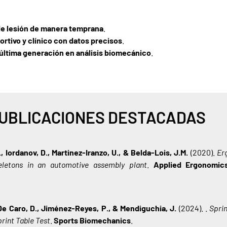
 de lesión de manera temprana
.
ortivo y clínico con datos precisos
.
última generación en análisis biomecánico
.
UBLICACIONES DESTACADAS
, Iordanov, D., Martinez-Iranzo, U., & Belda-Lois, J.M.
(2020).
Er
eletons in an automotive assembly plant
.
Applied Ergonomic
, De Caro, D., Jiménez-Reyes, P., & Mendiguchia, J.
(2024). .
Spri
rint Table Test
.
Sports Biomechanics
.