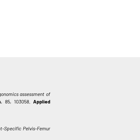
gonomics assessment of
s
, 85, 103058.
Applied
nt-Specific Pelvis-Femur