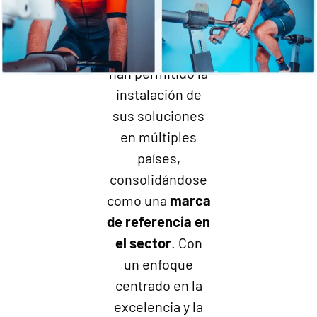
Su experiencia y
compromiso con
la innovación
han permitido la
instalación de
sus soluciones
en múltiples
países,
consolidándose
como una
marca
de referencia en
el sector
. Con
un enfoque
centrado en la
excelencia y la