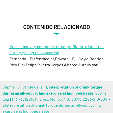
CONTENIDO RELACIONADO
Muscle activity and pedal force profile of triathletes
during cycling to exhaustion
Fernando Diefenthaeler,Edward F. Coyle,Rodrigo
Rico Bini,Felipe Pivetta Carpes &Marco Aurélio Vaz
Capmal, S., Vandewalle, H.
Interpretation of crank torque
during an all-out cycling exercise at high pedal rate.
Sports
Eng
13
, 31–38 (2010). https://doi.org/10.1007/s12283-010-0051-
2Interpretation of crank torque during an all-out cycling
exercise at high pedal rate