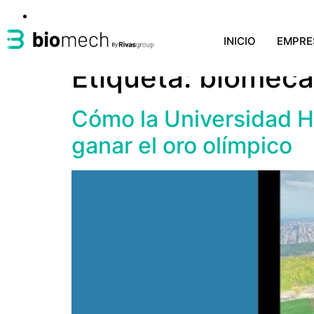
INICIO
EMPRE
Etiqueta:
biomecán
Cómo la Universidad H
ganar el oro olímpico