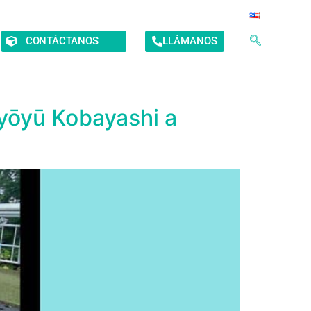
CONTÁCTANOS
LLÁMANOS
yōyū Kobayashi a