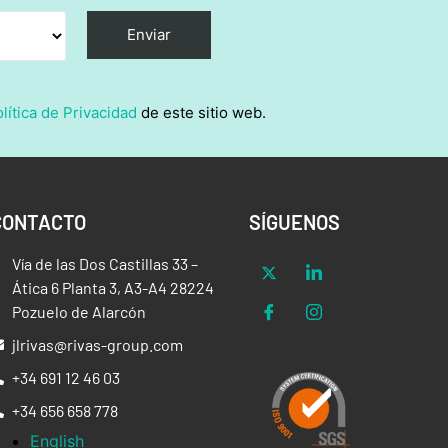
lítica de Privacidad
de este sitio web.
CONTACTO
SÍGUENOS
Vía de las Dos Castillas 33 –
Ática 6 Planta 3, A3-A4 28224
Pozuelo de Alarcón
jlrivas@rivas-group.com
+34 691 12 46 03
+34 656 658 778
English