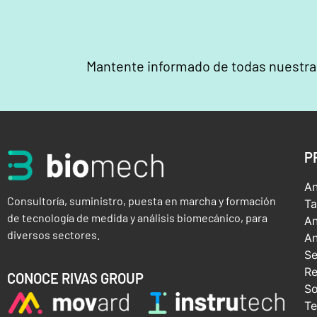
Mantente informado de todas nuestr
P
An
Consultoría, suministro, puesta en marcha y formación
Ta
de tecnología de medida y análisis biomecánico, para
An
diversos sectores.
An
Se
Re
CONOCE RIVAS GROUP
So
Te