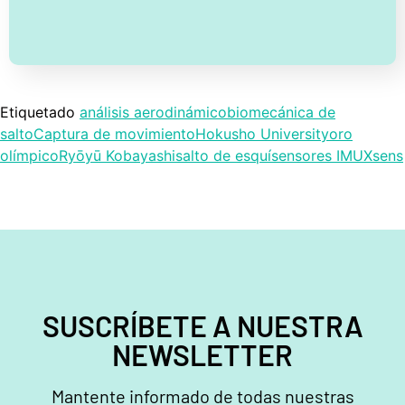
Etiquetado
análisis aerodinámico
biomecánica de
salto
Captura de movimiento
Hokusho University
oro
olímpico
Ryōyū Kobayashi
salto de esquí
sensores IMU
Xsens
SUSCRÍBETE A NUESTRA
NEWSLETTER
Mantente informado de todas nuestras