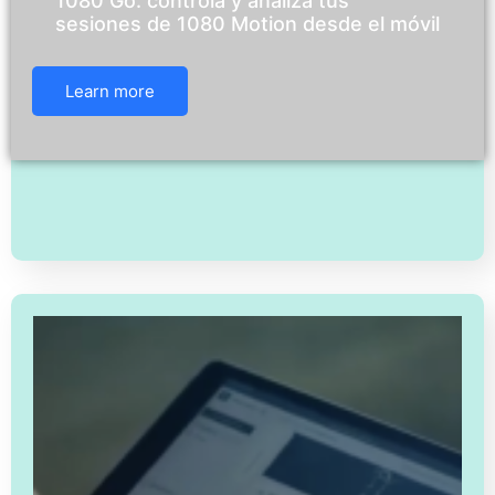
1080 Go: controla y analiza tus
sesiones de 1080 Motion desde el móvil
Learn more